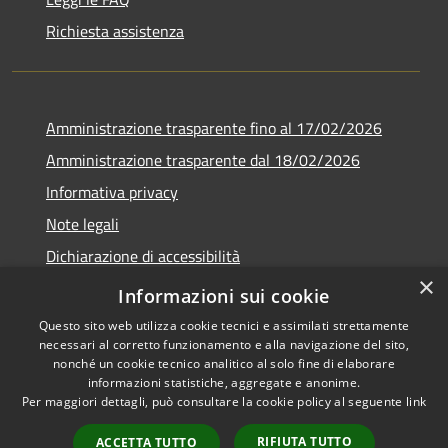
Richiesta assistenza
Amministrazione trasparente fino al 17/02/2026
Amministrazione trasparente dal 18/02/2026
Informativa privacy
Note legali
Dichiarazione di accessibilità
×
Obbiettivi di accessibilità
Informazioni sui cookie
Questo sito web utilizza cookie tecnici e assimilati strettamente
necessari al corretto funzionamento e alla navigazione del sito,
nonché un cookie tecnico analitico al solo fine di elaborare
informazioni statistiche, aggregate e anonime.
RSS
Copyright © 2026 • Comune di
Per maggiori dettagli, può consultare la cookie policy al seguente
link
Accessibilità
Campomaggiore • Powered by
Privacy
Municipium
Accesso
•
RIFIUTA TUTTO
ACCETTA TUTTO