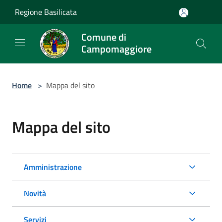
Salta al contenuto principale
Regione Basilicata
Comune di
Campomaggiore
Home
>
Mappa del sito
Mappa del sito
Amministrazione
Novità
Servizi