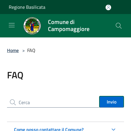
Salta al contenuto principale
Regione Basilicata
Comune di
Campomaggiore
Home
>
FAQ
FAQ
Cerca nel sito
Invio
Come posso contattare il Comune?