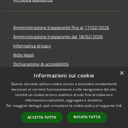
Amministrazione trasparente fino al 17/02/2026
Amministrazione trasparente dal 18/02/2026
Informativa privacy
Note legali
Dichiarazione di accessibilità
×
Obbiettivi di accessibilità
Informazioni sui cookie
Questo sito web utilizza cookie tecnici e assimilati strettamente
necessari al corretto funzionamento e alla navigazione del sito,
nonché un cookie tecnico analitico al solo fine di elaborare
informazioni statistiche, aggregate e anonime.
RSS
Copyright © 2026 • Comune di
Per maggiori dettagli, può consultare la cookie policy al seguente
link
Accessibilità
Campomaggiore • Powered by
Privacy
Municipium
Accesso
•
RIFIUTA TUTTO
ACCETTA TUTTO
Cookie
redazione