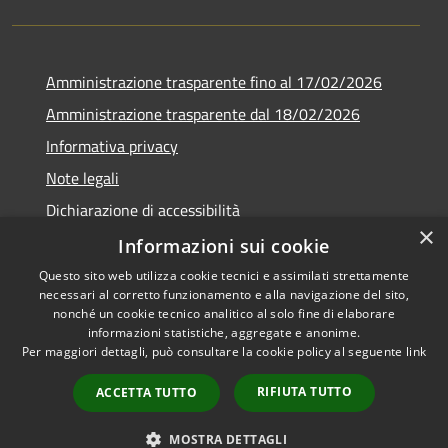
Amministrazione trasparente fino al 17/02/2026
Amministrazione trasparente dal 18/02/2026
Informativa privacy
Note legali
Dichiarazione di accessibilità
×
Obbiettivi di accessibilità
Informazioni sui cookie
Questo sito web utilizza cookie tecnici e assimilati strettamente
necessari al corretto funzionamento e alla navigazione del sito,
nonché un cookie tecnico analitico al solo fine di elaborare
informazioni statistiche, aggregate e anonime.
RSS
Copyright © 2026 • Comune di
Per maggiori dettagli, può consultare la cookie policy al seguente
link
Accessibilità
Campomaggiore • Powered by
Privacy
Municipium
Accesso
•
RIFIUTA TUTTO
ACCETTA TUTTO
Cookie
redazione
Mappa del sito
MOSTRA DETTAGLI