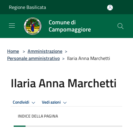
Salta al contenuto principale
Regione Basilicata
Comune di
Campomaggiore
Home
>
Amministrazione
>
Personale amministrativo
>
Ilaria Anna Marchetti
Ilaria Anna Marchetti
Condividi
Vedi azioni
INDICE DELLA PAGINA