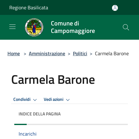
Salta al contenuto principale
Regione Basilicata
Comune di
Campomaggiore
Home
>
Amministrazione
>
Politici
>
Carmela Barone
Carmela Barone
Condividi
Vedi azioni
INDICE DELLA PAGINA
Incarichi