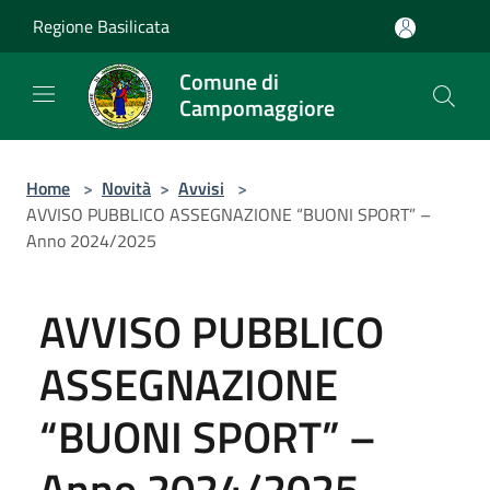
Salta al contenuto principale
Regione Basilicata
Comune di
Campomaggiore
Home
>
Novità
>
Avvisi
>
AVVISO PUBBLICO ASSEGNAZIONE “BUONI SPORT” –
Anno 2024/2025
AVVISO PUBBLICO
ASSEGNAZIONE
“BUONI SPORT” –
Anno 2024/2025