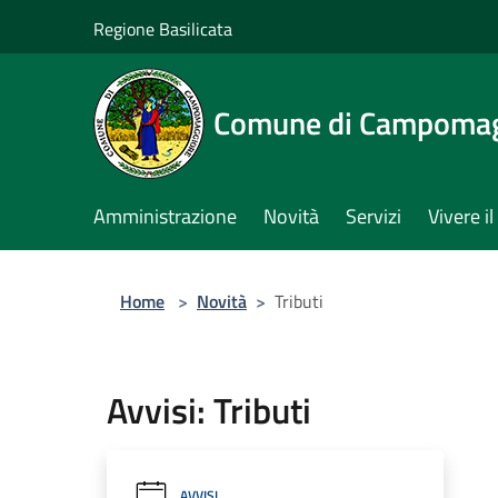
Salta al contenuto principale
Regione Basilicata
Comune di Campomag
Amministrazione
Novità
Servizi
Vivere 
Home
>
Novità
>
Tributi
Avvisi: Tributi
AVVISI